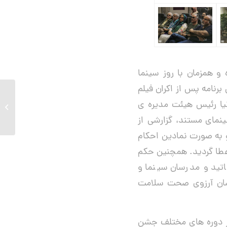
تهیه کنندگان مستند خانه سینما ۲۱ شهریور ماه و همزمان با روز سینما
رنامه پس از اکران فیلم
آرش اس
نیا رئیس هیئت مدیره ی
مستقل 
مای مستند، گزارشی از
و به صورت نمادین احکام
عطا گردید. همچنین حکم
تید و مدرسان سینما و
یشان آرزوی صحت سلامت
ه کرد بیش از ۱۵۰ نفر از برگزیدگان در دوره های مختلف جشن