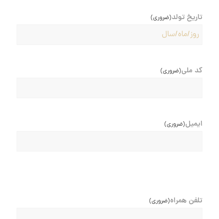
تاریخ تولد
(ضروری)
YYYY
slash
MM
کد ملی
(ضروری)
slash
DD
ایمیل
(ضروری)
تلفن همراه
(ضروری)