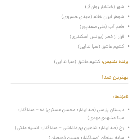
شهر (خشایار روان‌گر)
شوهر ایران خانم (مهدی خسروی)
طعم آب (علی صمدپور)
فرار از قصر (یونس اسکندری)
کشیم عاشق (صبا ندایی)
برنده تندیس:
کشیم عاشق (صبا ندایی)
بهترین صدا
نامزدها
:
دبستان پارسی (صدابردار: محسن عسکری‌زاده – صداگذار:
مینا مشهدی‌مهدی)
رخ (صدابردار: شاهین پورداداشی – صداگذار: انسیه ملکی)
سایه سلطان (صداگذار: حسین قورچیان)