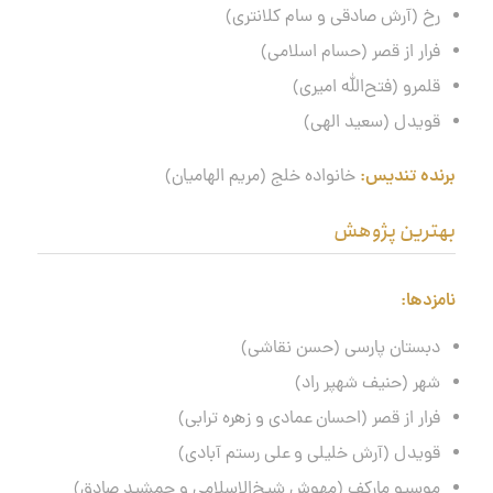
رخ (آرش صادقی و سام کلانتری)
فرار از قصر (حسام اسلامی)
قلمرو (فتح‌الله امیری)
قویدل (سعید الهی)
برنده تندیس:
خانواده خلج (مریم الهامیان)
بهترین پژوهش
نامزدها
:
دبستان پارسی (حسن نقاشی)
شهر (حنیف شهپر راد)
فرار از قصر (احسان عمادی و زهره ترابی)
قویدل (آرش خلیلی و علی رستم آبادی)
موسیو مارکف (مهوش شیخ‌الاسلامی و جمشید صادق)