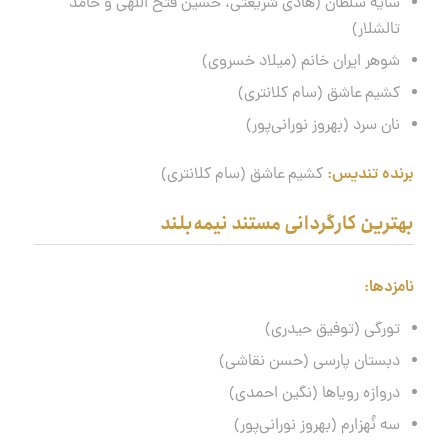
سایه سلطان (هادی شریعتی، حسین فتح اللهی و حامد
تالشلار)
شوهر ایران خانم (میلاد خسروی)
کشیم عاشق (سام کلانتری)
نان سرد (بهروز نورانی‌پور)
برنده تندیس:
کشیم عاشق (سام کلانتری)
بهترین کارگردانی مستند نیمه‌بلند
نامزدها
:
تورگی (توفیق حیدری)
دبستان پارسی (حسن نقاشی)
دروازه رویاها (نگین احمدی)
سه نُهزارم (بهروز نورانی‌پور)