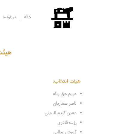
خانه
درباره ما
هیئت
هیئت انتخاب:
مریم حق پناه
ناصر صفاریان
معین کریم الدینی
رزت قادری
کورش عطایی