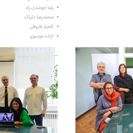
رضا خوشدل راد
محمدرضا دلپاک
کامیار فاروقی
آزاده موسوی