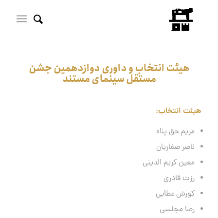
هیئت انتخاب و داوری دوازدهمین جشن
مستقل سینمای مستند
هیئت انتخاب:
مریم حق پناه
ناصر صفاریان
معین کریم الدینی
رزت قادری
کورش عطایی
رضا مجلسی