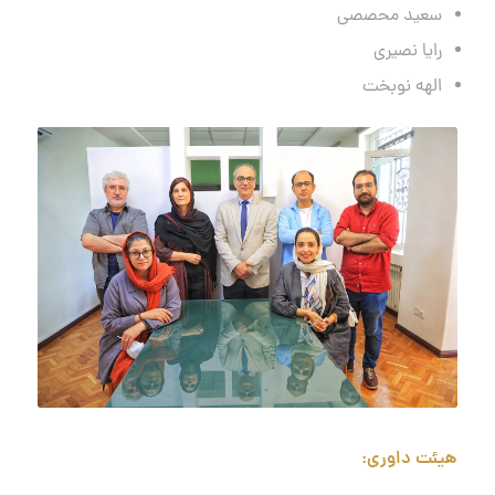
سعید محصصی
رایا نصیری
الهه نوبخت
هیئت داوری: